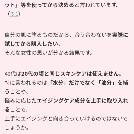
ット」等を使ってから決める
と言われています。
（
※1
）
自分の肌に塗るものだから、合う合わないを
実際に
試してから購入したい
、
そんな女性の思いが分かる結果です。
40代は
20代の頃と同じスキンケアは使えません
。
特に言われるのは
「水分」だけでなく「油分」を補
う
ことや、
悩みに応じた
エイジングケア成分を上手に取り入れ
る
ことで、
上手にエイジングと向き合っていけるのではないで
しょうか。