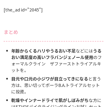
[the_ad id="2045"]
まとめ
年齢からくるハリやうるおい不足
などには
うる
おい満足度の高いフラバンジェノール使用
のフ
ォーマルクライン ザファーストトライアルキ
ットを。
目元や口元の小ジワが目立ってきになる
と言う
方は、思い切ってポーラB.A.トライアルセット
に投資。
乾燥やインナードライで肌がしぼみがち
な方に
はETVOSバイタライジングラインお試しセット