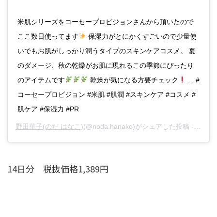
米肌シリーズをコーセープロビジョンさんから頂いたので
ここ数日使ってます
保湿力がとにかくすごいので少量使
いでもお肌がしっかり潤うタイプのスキンケアコスメ。 夏
のダメージ、秋の乾燥がお肌に現れるこの季節にぴったり
のアイテムです
乾燥が気になる方要チェック
. . #
コーセープロビジョン #米肌 #肌潤 #スキンケア #コスメ #
肌ケア #保湿力 #PR
野田華子(のだ はなこ)
(@noda.hanako)がシェアした投稿 -
2018
14日分 税抜価格1,389円