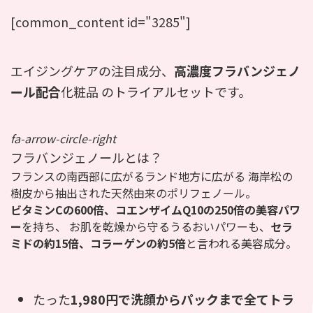
[common_content id="3285"]
エイジングケアの注目成分、
高濃度フラバンジェノ
ール配合
化粧品 のトライアルセットです。
fa-arrow-circle-right
フラバンジェノールとは？
フランスの南西部に広がるランド地方に広がる 海岸松の
樹皮から抽出された天然由来のポリフェノール。
ビタミンCの600倍、コエンザイムQ10の250倍の美容パワ
ー
を持ち、 お肌を乾燥から守るうるおいパワーも、
セラ
ミドの約15倍、コラーゲンの約5倍
と言われる美容成分。
たった
1,980円で洗顔からパックまで全てトラ