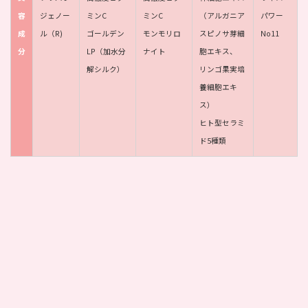
容
ジェノー
ミンC
ミンC
（アルガニア
パワー
成
ル（R)
ゴールデン
モンモリロ
スピノサ芽細
No11
分
LP（加水分
ナイト
胞エキス、
解シルク）
リンゴ果実培
養細胞エキ
ス）
ヒト型セラミ
ド5種類