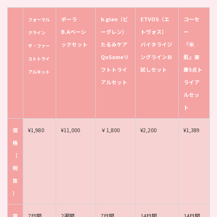
ポーラ
b.glen
（ビ
ETVOS（エ
コーセ
フォーマル
B.Aベーシ
ーグレン）
トヴォス）
ー
クライン
ックセット
たるみケア
バイタライジ
『米
ザ・ファー
QuSomeリ
ングラインお
肌』豪
ストトライ
フトトライ
試しセット
華5点ト
アルキット
アルセット
ライア
ルセッ
ト
価
¥1,980
¥11,000
￥1,800
¥2,200
¥1,389
格
（
税
抜
）
容
7日間
2週間
7日間
14日間
14日間