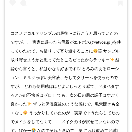
コスメデコルテサンプルの最後〜に行こうと思っていたの
ですが、、 実家に帰ったら母親がエトボス(@etvos.jp )を使
っていたので、お借りして寄り道することに
笑 サンプル
取り寄せようかと思ってたところだったからラッキー
結
論から言うと、私はかなり好きです♡ とろみのあるローシ
ョン、ミルクっぽい美容液、そしてクリームを使ったので
すが、 どれも使用感はほどよいしっとり感で、ベタベタす
るとかの不快感はゼロ！ でも、次の日の肌の調子はすごく
良かった
ずっと保湿直後のような感じで、毛穴開きも全
くなし
うっかりしていたのが、実家でぐうたらしてたの
でメイクをしてなくて、、 メイクのりが試せていないので
す。ばかー
なのでそれも含めて、笑 これは改めてお試し