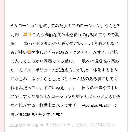
B.A ローションを試してみたよ！このローション、なんと2
万円…
こんな高価な化粧水を使うのは初めてなので緊
張。 ⠀ 塗った後の肌のハリ感がすごい……！それと肌なじ
みが凄い
❤︎少しとろみのあるテクスチャーがすぅ〜と肌
に入ってしっかり保湿できる感じ。 ⠀ 肌への浸透感を高め
た「モイストボリューム浸透処方」が肌と一体化するよう
になじみ、ふっくらとしたボリューム感のある肌にしてく
れるんだって…。すごいねえ、、。 ⠀ 日々の仕事やストレ
スでくすんだ肌もB.A ローションを塗るとぷりっといきいき
する気がする。救世主コスメです
⠀ #polaba #baローシ
ョン #pola #スキンケア #pr
rara
(@rarastagram918)がシェアした投稿 -
2019年 3月月31日午前7時39分PDT