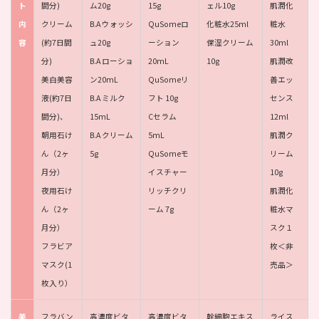
ト
間分)
ム20g
15g
ェル10g
肌潤化
内
クリーム
B.A ウォッシ
QuSomeロ
化粧水25ml
粧水
容
(約7日間
ュ20g
ーション
保湿クリーム
30ml
分)
B.A ローショ
20mL
10g
肌潤改
美白美容
ン20mL
QuSomeリ
善エッ
液(約7日
B.A ミルク
フト 10g
センス
間分)、
15mL
Cセラム
12ml
朝用石け
B.A クリーム
5mL
肌潤ク
ん（2ヶ
5g
QuSomeモ
リーム
月分）
イスチャー
10g
夜用石け
リッチクリ
肌潤化
ん（2ヶ
ーム 7g
粧水マ
月分）
スク１
フラビア
枚＜非
マスク(1
売品＞
枚入り）
美
フラバン
高濃度ビタ
高濃度ビタ
幹細胞エキス
ライス