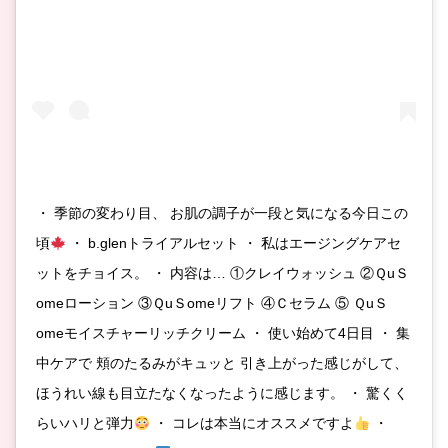
・ 季節の変わり目、 お肌の調子が一段と気になる今日この
頃
・ b.glenトライアルセット ・ 私はエージングケアセ
ットをチョイス。 ・ 内容は… ①クレイウォッシュ ②ＱuＳ
omeローション ③ＱuＳomeリフト ④Ｃセラム ⑤ ＱuＳ
omeモイスチャーリッチクリーム ・ 使い始めて4日目 ・ 集
中ケアで 頬のたるみがキュッと 引き上がった感じがして、
ほうれい線も目立たなくなったように感じます。 ・ 驚くく
らいハリと弾力
・ コレは本当にオススメですよ
・