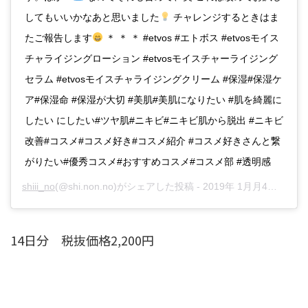
してもいいかなあと思いました
チャレンジするときはま
たご報告します
＊ ＊ ＊ #etvos #エトボス #etvosモイス
チャライジングローション #etvosモイスチャーライジング
セラム #etvosモイスチャライジングクリーム #保湿#保湿ケ
ア#保湿命 #保湿が大切 #美肌#美肌になりたい #肌を綺麗に
したい にしたい#ツヤ肌#ニキビ#ニキビ肌から脱出 #ニキビ
改善#コスメ#コスメ好き#コスメ紹介 #コスメ好きさんと繋
がりたい#優秀コスメ#おすすめコスメ#コスメ部 #透明感
shiii_no
(@shi.non.no)がシェアした投稿 -
2019年 1月月4日午後6時56分PST
14日分 税抜価格2,200円