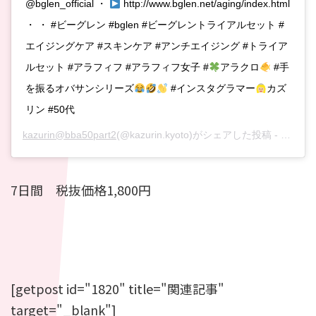
@bglen_official ・
http://www.bglen.net/aging/index.html
・ ・ #ビーグレン #bglen #ビーグレントライアルセット #
エイジングケア #スキンケア #アンチエイジング #トライア
ルセット #アラフィフ #アラフィフ女子 #
アラクロ
#手
を振るオバサンシリーズ
#インスタグラマー
カズ
リン #50代
kazurin@bba50part2
(@kazurin.kyoto)がシェアした投稿 -
2019
7日間 税抜価格1,800円
[getpost id="1820" title="関連記事"
target="_blank"]