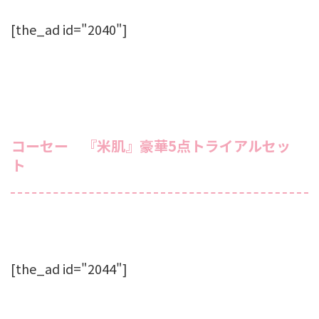
[the_ad id="2040"]
コーセー 『米肌』豪華5点トライアルセッ
ト
[the_ad id="2044"]