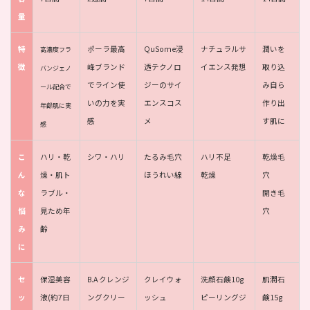
量
特
ポーラ最高
QuSome浸
ナチュラルサ
潤いを
高濃度フラ
徴
峰ブランド
透テクノロ
イエンス発想
取り込
バンジェノ
でライン使
ジーのサイ
み自ら
ール配合で
いの力を実
エンスコス
作り出
年齢肌に実
感
メ
す肌に
感
こ
ハリ・乾
シワ・ハリ
たるみ毛穴
ハリ不足
乾燥毛
ん
燥・肌ト
ほうれい線
乾燥
穴
な
ラブル・
開き毛
悩
見ため年
穴
み
齢
に
セ
保湿美容
B.A クレンジ
クレイウォ
洗顔石鹸10g
肌潤石
ッ
液(約7日
ングクリー
ッシュ
ピーリングジ
鹸15g