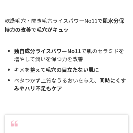
乾燥毛穴・開き毛穴
ライスパワーNo11で
肌水分保
持力の改善
で
毛穴がキュッ
独自成分ライスパワーNo11
で肌のセラミドを
増やして潤いを保つ力を改善
キメを整えて
毛穴の目立たない肌
に
ベタつかず上質なうるおいを与え、
同時にくす
みやハリ不足もケア