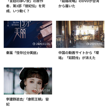
「宮廷の諍い女」の原作
「延禧攻略」のDVDが台湾
者、第3部「徳妃伝」を完
から届いた
成、いつ動く？
2020/11/26
2020/9/30
秦嵐「怪你过分美丽」
中国の動画サイトから「瓔
珞」「如懿传」が消えた
2020/7/18
李建群逝去/「康熙王朝」 容
妃