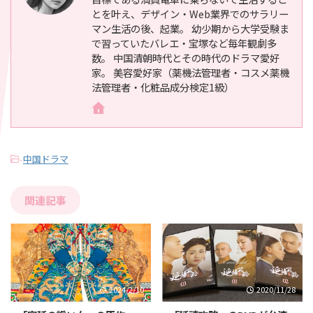
とを叶え、デザイン・Web業界でのサラリー
マン生活の後、起業。 幼少期から大学受験ま
で習っていたバレエ・宝塚など毎年観劇多
数。 中国清朝時代とその時代のドラマ愛好
家。 美容愛好家（薬機法管理者・コスメ薬機
法管理者・化粧品成分検定1級）
-
中国ドラマ
関連記事
2024/2/10
2020/11/28