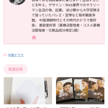
とを叶え、デザイン・Web業界でのサラリー
マン生活の後、起業。 幼少期から大学受験ま
で習っていたバレエ・宝塚など毎年観劇多
数。 中国清朝時代とその時代のドラマ愛好
家。 美容愛好家（薬機法管理者・コスメ薬機
法管理者・化粧品成分検定1級）
-
中国ドラマ
関連記事
2021/4/2
2020/11/28