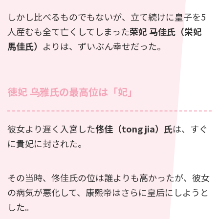
しかし比べるものでもないが、立て続けに皇子を5
人産むも全て亡くしてしまった
荣妃 马佳氏（栄妃
馬佳氏）
よりは、ずいぶん幸せだった。
徳妃 乌雅氏の最高位は「妃」
彼女より遅く入宮した
佟佳（tong jia）氏
は、すぐ
に貴妃に封された。
その当時、佟佳氏の位は誰よりも高かったが、彼女
の病気が悪化して、康熙帝はさらに皇后にしようと
した。