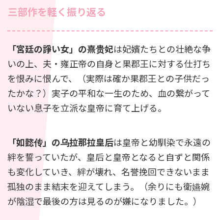
三部作を軽く振り返る
「宮廷の諍い女」の熹贵妃
は妃嬪たちとの壮絶な争
いの上、夫・雍正帝の自身と果郡王に対する仕打ち
を恨みに恨んで、（実際は確か果郡王との子供だっ
たかな？）
実子の平和な一生のため、血の繋がって
いない息子を立派な皇帝に育て上げる。
「如懿传」の乌拉那拉皇后
は皇帝と幼馴染で永遠の
絆を誓っていたが、皇后と皇帝となると自ずと関係
も変化していき、
絆が壊れ、名誉挽回できないまま
孤独のまま結末を迎えてしまう。
（余りにも衛嬿婉
が陰湿で最後の方は見るのが嫌になりました。）