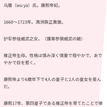
乌雅（wu ya）氏。康熙帝妃。
1660〜1723年。満洲族正黄旗。
护军参领威武之女。（護軍参領威武の娘）
雍正帝生母。性格は慎み深く慎重で穏やかで、あで
やかで目を惹く。
康熙帝より6歳年下で4人の皇子と2人の皇女を産ん
だ。
康熙17年、第四皇子である雍正帝を育てたことで徳