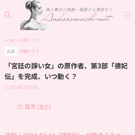
HOME
>
中国ドラマ
>
広告
中国ドラマ
「宮廷の諍い女」の原作者、第3部「徳妃
伝」を完成、いつ動く？
2024年2月10日
目次
[
表示
]