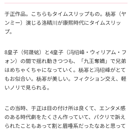
于正作品。こちらもタイムスリップもの。杨幂（ヤ
ンミー）演じる洛晴川が康熙時代にタイムスリッ
プ。
8皇子（
何晟
铭）
と4皇子（冯绍峰・ウィリアム・フ
ォン）の間で揺れ動きつつも、「九王奪嫡」で兄弟
はめちゃくちゃになっていく。杨幂と冯绍峰がとて
もお似合い。杨幂が美しい。フィクション交え、軽
いノリで見られる。
この当時、于正は目の付け所は良くて、エンタメ感
のある時代劇をたくさん作っていて、パクリで訴え
られたこともあって割と眉唾系だったなあと思って