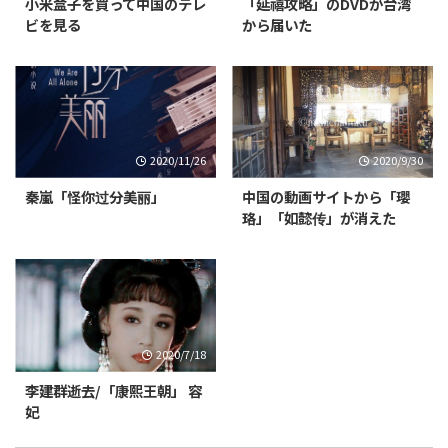
小米盒子を買って中国のテレ
「延禧攻略」のDVDが台湾
ビを見る
から届いた
2020/11/26
2020/9/30
秦嵐「怪你过分美丽」
中国の動画サイトから「瓔
珞」「如懿传」が消えた
2020/7/18
李建群逝去/「康熙王朝」 容
妃