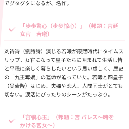
でグタグタになるが、名作。
「歩歩驚心（步步惊心）」（邦題：宮廷
女官 若曦）
刘诗诗（劉詩詩）演じる若曦が康熙時代にタイムス
リップ。女官になって皇子たちに囲まれて生活し皆
と平穏に楽しく暮らしたいという思い虚しく、歴史
の「九王奪嫡」の運命が迫っていた。若曦と四皇子
（吴奇隆）はじめ、夫婦や恋人、人間同士がとても
切ない。涙活にぴったりのシーンがたっぷり。
「宫锁心玉」（邦題：宮 パレス〜時を
かける宮女〜）