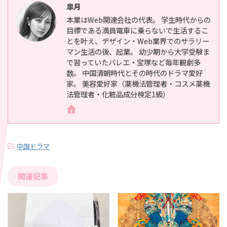
皐月
本業はWeb関連会社の代表。 学生時代からの
目標である満員電車に乗らないで生活するこ
とを叶え、デザイン・Web業界でのサラリー
マン生活の後、起業。 幼少期から大学受験ま
で習っていたバレエ・宝塚など毎年観劇多
数。 中国清朝時代とその時代のドラマ愛好
家。 美容愛好家（薬機法管理者・コスメ薬機
法管理者・化粧品成分検定1級）
-
中国ドラマ
関連記事