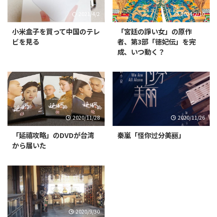
2021/4/2
2024/2/10
小米盒子を買って中国のテレ
「宮廷の諍い女」の原作
ビを見る
者、第3部「徳妃伝」を完
成、いつ動く？
2020/11/28
2020/11/26
「延禧攻略」のDVDが台湾
秦嵐「怪你过分美丽」
から届いた
2020/9/30