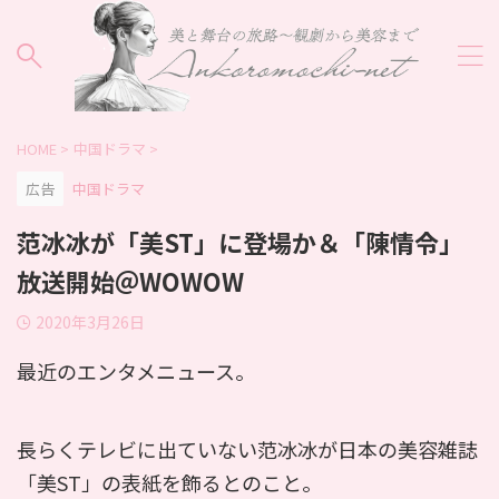
HOME
>
中国ドラマ
>
広告
中国ドラマ
范冰冰が「美ST」に登場か＆「陳情令」
放送開始＠WOWOW
2020年3月26日
最近のエンタメニュース。
長らくテレビに出ていない范冰冰が日本の美容雑誌
「美ST」の表紙を飾るとのこと。