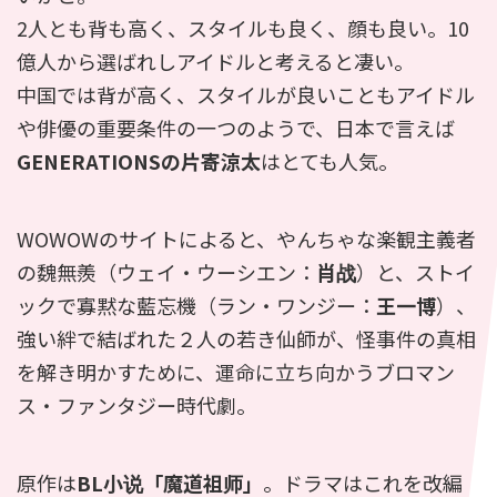
2人とも背も高く、スタイルも良く、顔も良い。10
億人から選ばれしアイドルと考えると凄い。
中国では背が高く、スタイルが良いこともアイドル
や俳優の重要条件の一つのようで、日本で言えば
GENERATIONSの片寄涼太
はとても人気。
WOWOWのサイトによると、やんちゃな楽観主義者
の魏無羨（ウェイ・ウーシエン：
肖战
）と、ストイ
ックで寡黙な藍忘機（ラン・ワンジー：
王一博
）、
強い絆で結ばれた２人の若き仙師が、怪事件の真相
を解き明かすために、運命に立ち向かうブロマン
ス・ファンタジー時代劇。
原作は
BL小说「魔道祖师」
。ドラマはこれを改編