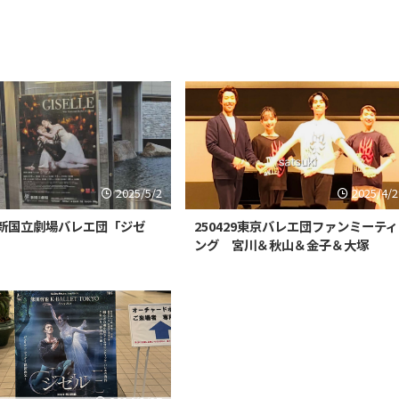
2025/5/2
2025/4/2
年 新国立劇場バレエ団「ジゼ
250429東京バレエ団ファンミーティ
ング 宮川＆秋山＆金子＆大塚