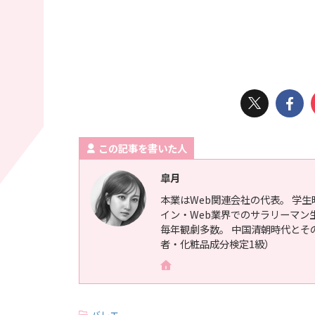
この記事を書いた人
皐月
本業はWeb関連会社の代表。 学
イン・Web業界でのサラリーマン
毎年観劇多数。 中国清朝時代とそ
者・化粧品成分検定1級）
-
バレエ