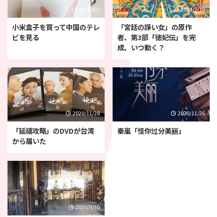
2021/4/2
2024/2/10
小米盒子を買って中国のテレ
「宮廷の諍い女」の原作
ビを見る
者、第3部「徳妃伝」を完
成、いつ動く？
2020/11/28
2020/11/26
「延禧攻略」のDVDが台湾
秦嵐「怪你过分美丽」
から届いた
2020/9/30