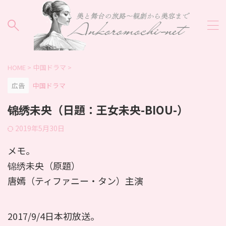
HOME
>
中国ドラマ
>
広告
中国ドラマ
锦绣未央（日題：王女未央-BIOU-）
2019年5月30日
メモ。
锦绣未央（原題）
唐嫣（ティファニー・タン）主演
2017/9/4日本初放送。