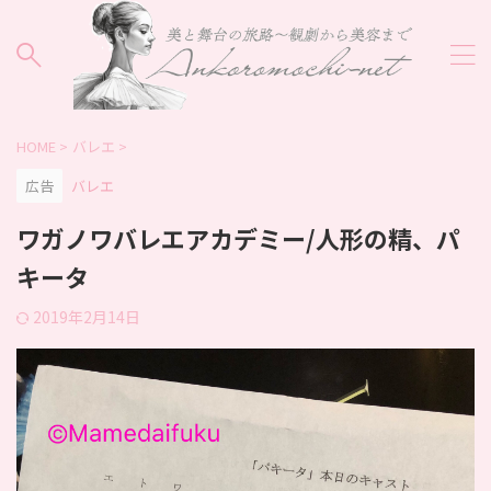
HOME
>
バレエ
>
広告
バレエ
ワガノワバレエアカデミー/人形の精、パ
キータ
2019年2月14日