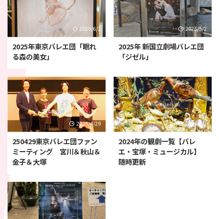
2025/6/1
2025/5/2
2025年東京バレエ団「眠れ
2025年 新国立劇場バレエ団
る森の美女」
「ジゼル」
2025/4/29
2024/5/1
250429東京バレエ団ファン
2024年の観劇一覧【バレ
ミーティング 宮川＆秋山＆
エ・宝塚・ミュージカル】
金子＆大塚
随時更新