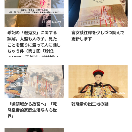
2024/3/29
2023/5/27
珍妃の「選秀女」に関する
宮女談往録を少しづつ読んで
誤解。太監も人の子、見た
更新します
ことを盛りに盛って人に話し
ちゃう件（第１回「珍妃」
＜1989・于善浦・紫禁城出
版社＞を読む）
2021/6/15
2021/6/6
「紫禁城から故宮へ」「乾
乾隆帝の出生地の謎
隆皇帝的家庭生活与内心世
界」