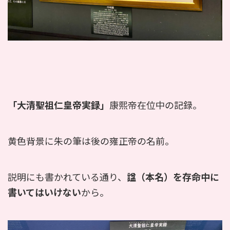
「大清聖祖仁皇帝実録」
康熙帝在位中の記録。
黄色背景に朱の筆は後の雍正帝の名前。
説明にも書かれている通り、
諡（本名）を存命中に
書いてはいけない
から。