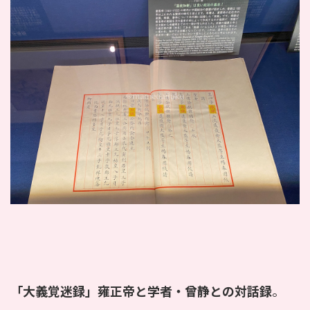
「大義覚迷録」
雍正帝と学者・曾静との対話録
。