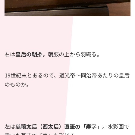
右は
皇后の朝掛
。朝服の上から羽織る。
19世紀末とあるので、道光帝〜同治帝あたりの皇后
のものか。
左は
慈禧太后（西太后）直筆の「寿字」
。水彩画で