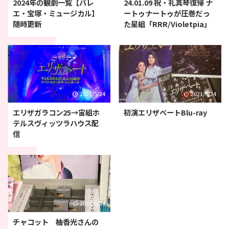
2024年の観劇一覧【バレ
24.01.09 祝・礼真琴復帰 ナ
エ・宝塚・ミュージカル】
ートゥナートゥが圧巻だっ
随時更新
た星組「RRR/Violetpia」
2021/5/24
2021/5/24
エリザガラコン25→宙組ホ
初演エリザベートBlu-ray
テルスヴィッツラハウス配
信
2021/5/24
チャコット 柚香光さんの