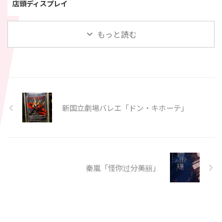
店頭ディスプレイ
もっと読む
新国立劇場バレエ「ドン・キホーテ」
秦嵐「怪你过分美丽」