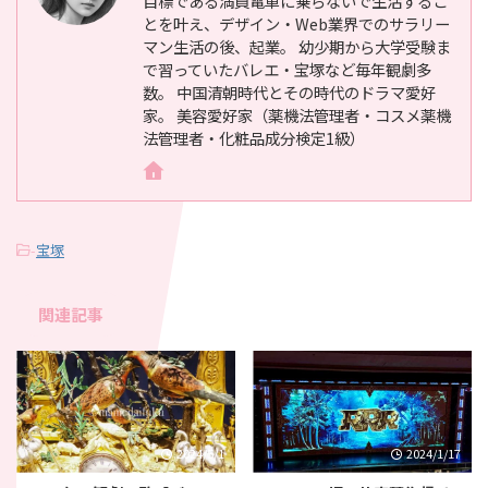
目標である満員電車に乗らないで生活するこ
とを叶え、デザイン・Web業界でのサラリー
マン生活の後、起業。 幼少期から大学受験ま
で習っていたバレエ・宝塚など毎年観劇多
数。 中国清朝時代とその時代のドラマ愛好
家。 美容愛好家（薬機法管理者・コスメ薬機
法管理者・化粧品成分検定1級）
-
宝塚
関連記事
2024/5/1
2024/1/17