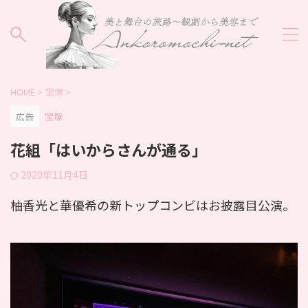
HOME
>
宝塚
>
広告
宝塚
花組「はいからさんが通る」
2020年11月4日
柚香光と華優希の新トップコンビはお披露目公演。